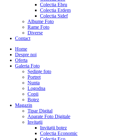
Colectia Ebru
Colectia Erdem
Colectia Sidef
Albume Foto
Rame Foto
Diverse
Contact
Home
Despre noi
Oferta
Galeria Foto
Ședințe foto
Portret
Nunta
Logodna
Copii
Botez
Magazin
Tipar Digital
Aparate Foto Digitale
Invitații
Invitații botez
Colectia Economic
Colectia Eco