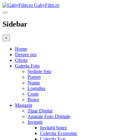
GabyFilm.ro
Sidebar
×
Home
Despre noi
Oferta
Galeria Foto
Ședințe foto
Portret
Nunta
Logodna
Copii
Botez
Magazin
Tipar Digital
Aparate Foto Digitale
Invitații
Invitații botez
Colectia Economic
Colectia Eco